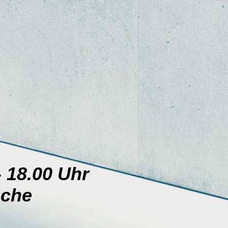
- 18.00 Uhr
ache